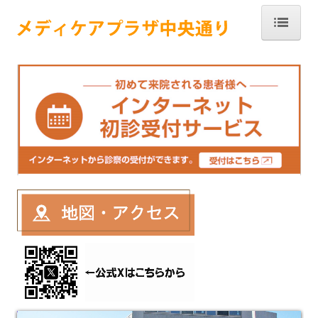
ホーム
クリニック
医師紹介
予防接種
施設基準等届出一覧
保険外負担一覧
各診断書・証明書料
利用者さんの個人情報保護方針
通所リハビリテーション