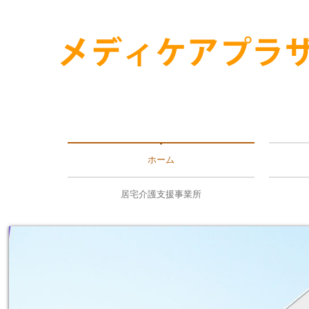
ホーム
医師
予防
施設
保険
各診
利用
居宅介護支援事業所