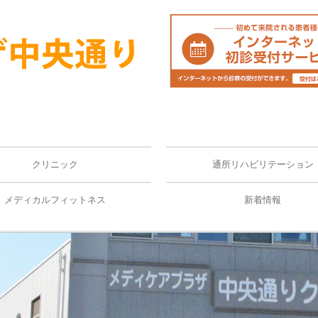
クリニック
通所リハビリテーション
紹介
接種
基準等届出一覧
外負担一覧
断書・証明書料
者さんの個人情報保護方針
メディカルフィットネス
新着情報