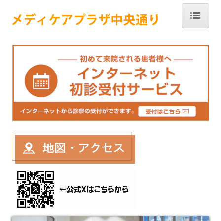
ホーム
クリニック
医師紹介
予防接種
施設基準等届出一覧
保険外負担一覧
各診断書・証明書料
利用者さんの個人情報保護方針
通所リハビリテーション